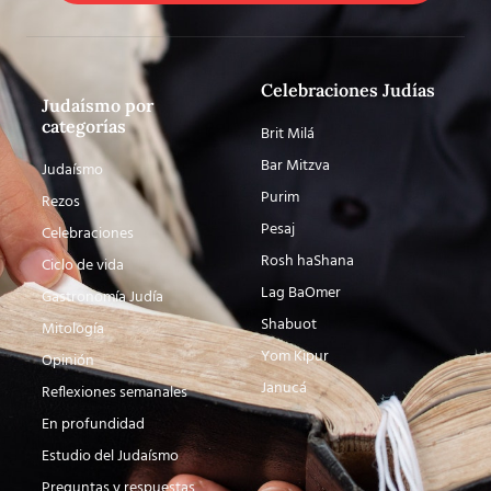
Celebraciones Judías
Judaísmo por
categorías
Brit Milá
Bar Mitzva
Judaísmo
Purim
Rezos
Pesaj
Celebraciones
Rosh haShana
Ciclo de vida
Lag BaOmer
Gastronomía Judía
Shabuot
Mitología
Yom Kipur
Opinión
Janucá
Reflexiones semanales
En profundidad
Estudio del Judaísmo
Preguntas y respuestas