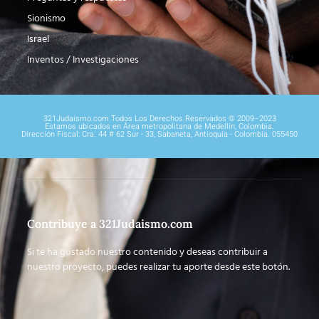
Sionismo
Israel
Inventos / Investigaciones
321Judaismo.com Todos Los Derechos Reservados © 2009–2023
Estamos ubicados en Área metropolitana de Medellín, Colombia.
Dirección Fiscal: Cra. 44 # 62 Sur - 33, Sabaneta, Antioquia - Colombia. 055450
Contribuye a 321Judaismo.com
Si te ha gustado nuestro contenido y deseas contribuir a
nuestro proyecto, puedes realizar tu aporte desde este botón.