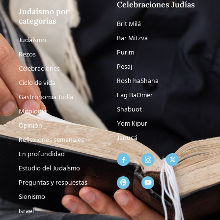
Celebraciones Judías
Judaísmo por
categorías
Brit Milá
Bar Mitzva
Judaísmo
Purim
Rezos
Pesaj
Celebraciones
Rosh haShana
Ciclo de vida
Lag BaOmer
Gastronomía Judía
Shabuot
Mitología
Yom Kipur
Opinión
Janucá
Reflexiones semanales
En profundidad
Estudio del Judaísmo
Preguntas y respuestas
Sionismo
Israel