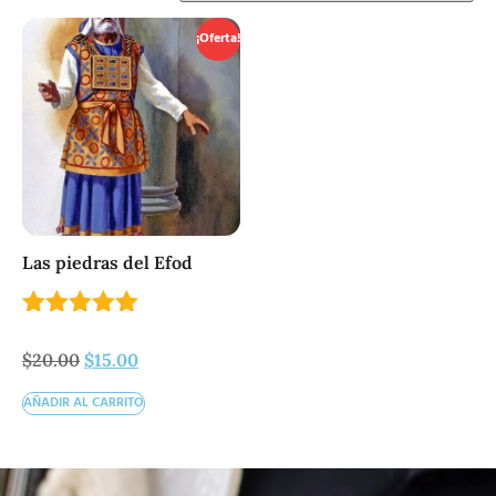
¡Oferta!
Las piedras del Efod
Valorado
con
$
20.00
$
15.00
5.00
de 5
AÑADIR AL CARRITO