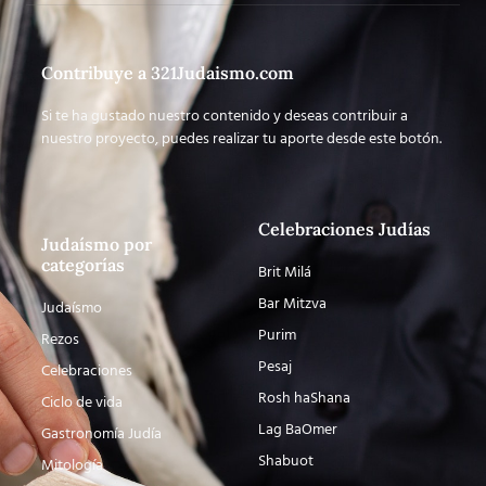
Contribuye a 321Judaismo.com
Si te ha gustado nuestro contenido y deseas contribuir a
nuestro proyecto, puedes realizar tu aporte desde este botón.
Celebraciones Judías
Judaísmo por
categorías
Brit Milá
Bar Mitzva
Judaísmo
Purim
Rezos
Pesaj
Celebraciones
Rosh haShana
Ciclo de vida
Lag BaOmer
Gastronomía Judía
Shabuot
Mitología