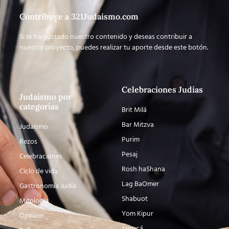
Contribuye a 321Judaismo.com
Si te ha gustado nuestro contenido y deseas contribuir a
nuestro proyecto, puedes realizar tu aporte desde este botón.
Celebraciones Judías
Judaísmo por
categorías
Brit Milá
Bar Mitzva
Judaísmo
Purim
Rezos
Pesaj
Celebraciones
Rosh haShana
Ciclo de vida
Lag BaOmer
Gastronomía Judía
Shabuot
Mitología
Yom Kipur
Opinión
Janucá