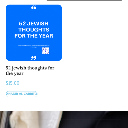
52 jewish thoughts for
the year
$
15.00
AÑADIR AL CARRITO