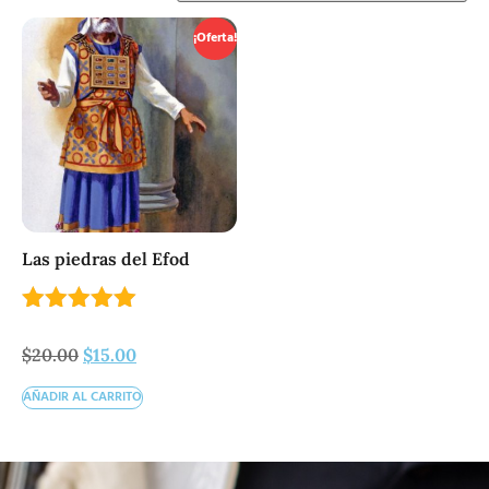
¡Oferta!
Las piedras del Efod
Valorado
con
$
20.00
$
15.00
5.00
de 5
AÑADIR AL CARRITO