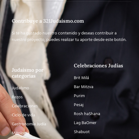
Contribuye a 321Judaismo.com
Si te ha gustado nuestro contenido y deseas contribuir a
nuestro proyecto, puedes realizar tu aporte desde este botón.
Celebraciones Judías
Judaísmo por
categorías
Brit Milá
Bar Mitzva
Judaísmo
Purim
Rezos
Pesaj
Celebraciones
Rosh haShana
Ciclo de vida
Lag BaOmer
Gastronomía Judía
Shabuot
Mitología