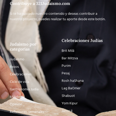
Contribuye a 321Judaismo.com
Si te ha gustado nuestro contenido y deseas contribuir a
nuestro proyecto, puedes realizar tu aporte desde este botón.
Celebraciones Judías
Judaísmo por
categorías
Brit Milá
Bar Mitzva
Judaísmo
Purim
Rezos
Pesaj
Celebraciones
Rosh haShana
Ciclo de vida
Lag BaOmer
Gastronomía Judía
Shabuot
Mitología
Yom Kipur
Opinión
Janucá
Reflexiones semanales