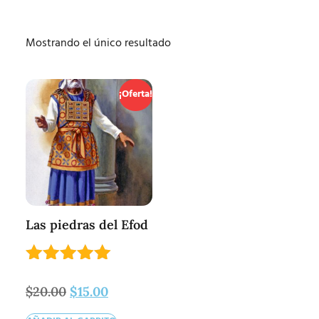
Mostrando el único resultado
¡Oferta!
Las piedras del Efod
Valorado
con
$
20.00
$
15.00
5.00