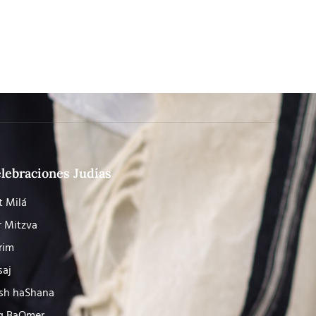
lebraciones Judías
t Milá
r Mitzva
rim
saj
sh haShana