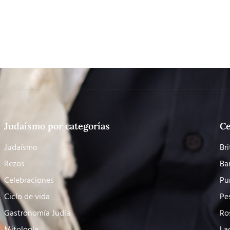
Judaísmo por categorías
Ce
Judaísmo
Bri
Rezos
Ba
Celebraciones
Pu
Ciclo de vida
Pe
Gastronomía Judía
Ro