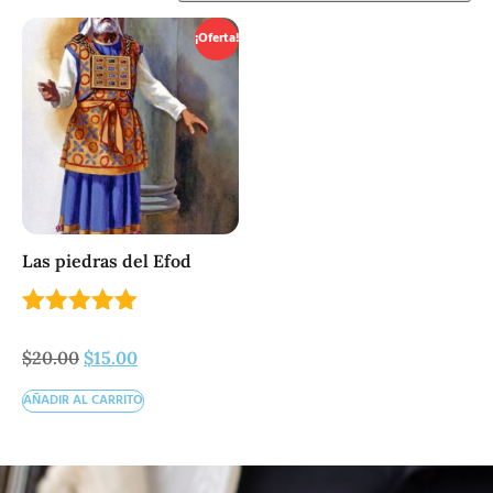
¡Oferta!
Las piedras del Efod
Valorado
con
$
20.00
$
15.00
5.00
de 5
AÑADIR AL CARRITO