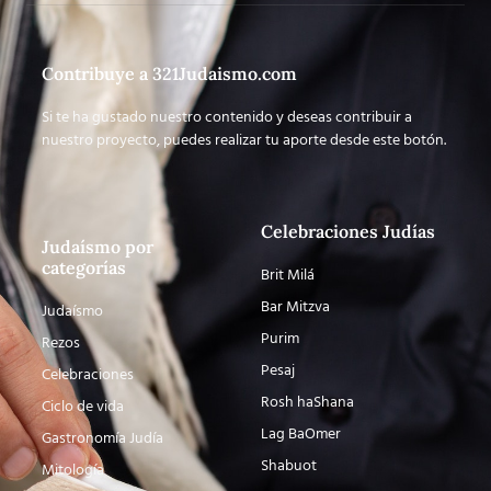
Contribuye a 321Judaismo.com
Si te ha gustado nuestro contenido y deseas contribuir a
nuestro proyecto, puedes realizar tu aporte desde este botón.
Celebraciones Judías
Judaísmo por
categorías
Brit Milá
Bar Mitzva
Judaísmo
Purim
Rezos
Pesaj
Celebraciones
Rosh haShana
Ciclo de vida
Lag BaOmer
Gastronomía Judía
Shabuot
Mitología