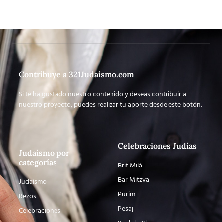
Contribuye a 321Judaismo.com
Si te ha gustado nuestro contenido y deseas contribuir a
nuestro proyecto, puedes realizar tu aporte desde este botón.
Celebraciones Judías
Judaísmo por
categorías
Brit Milá
Bar Mitzva
Judaísmo
Purim
Rezos
Pesaj
Celebraciones