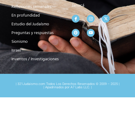
Janucá
Reflexiones semanales
En profundidad
Estudio del Judaísmo
Preguntas y respuestas
Sionismo
Israel
Inventos / Investigaciones
| 321Judaismo.com Todos Los Derechos Reservados © 2009 – 2025 |
| Apadrinados por A7 Labs LLC. |