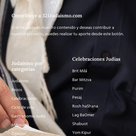
Contribuye a 321Judaismo.com
Si te ha gustado nuestro contenido y deseas contribuir a
nuestro proyecto, puedes realizar tu aporte desde este botón.
Celebraciones Judías
Judaísmo por
categorías
Brit Milá
Bar Mitzva
Judaísmo
Purim
Rezos
Pesaj
Celebraciones
Rosh haShana
Ciclo de vida
Lag BaOmer
Gastronomía Judía
Shabuot
Mitología
Yom Kipur
Opinión