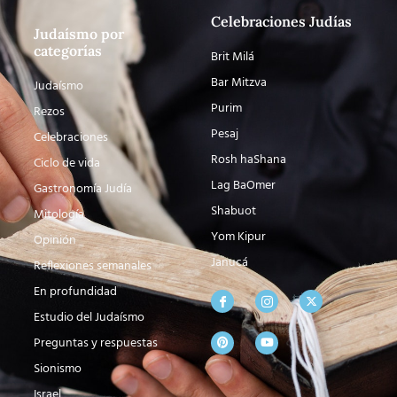
Celebraciones Judías
Judaísmo por
categorías
Brit Milá
Bar Mitzva
Judaísmo
Purim
Rezos
Pesaj
Celebraciones
Rosh haShana
Ciclo de vida
Lag BaOmer
Gastronomía Judía
Shabuot
Mitología
Yom Kipur
Opinión
Janucá
Reflexiones semanales
En profundidad
Estudio del Judaísmo
Preguntas y respuestas
Sionismo
Israel