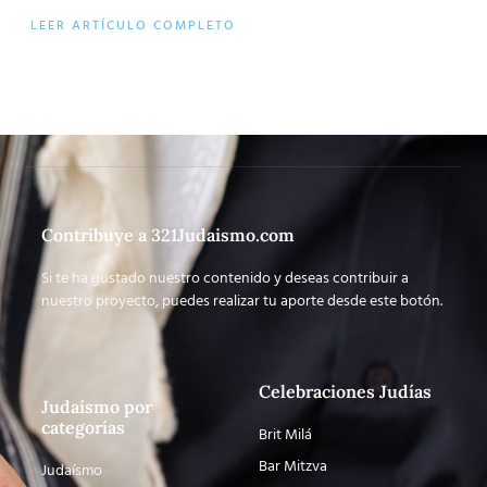
LEER ARTÍCULO COMPLETO
Contribuye a 321Judaismo.com
Si te ha gustado nuestro contenido y deseas contribuir a
nuestro proyecto, puedes realizar tu aporte desde este botón.
Celebraciones Judías
Judaísmo por
categorías
Brit Milá
Bar Mitzva
Judaísmo