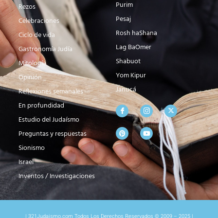
Purim
Rezos
Pesaj
Celebraciones
Rosh haShana
Ciclo de vida
Lag BaOmer
Gastronomía Judía
Shabuot
Mitología
Yom Kipur
Opinión
Janucá
Reflexiones semanales
En profundidad
Estudio del Judaísmo
Preguntas y respuestas
Sionismo
Israel
Inventos / Investigaciones
| 321Judaismo.com Todos Los Derechos Reservados © 2009 – 2025 |