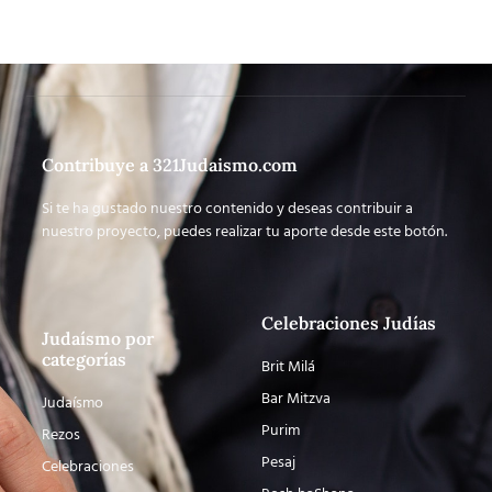
Contribuye a 321Judaismo.com
Si te ha gustado nuestro contenido y deseas contribuir a
nuestro proyecto, puedes realizar tu aporte desde este botón.
Celebraciones Judías
Judaísmo por
categorías
Brit Milá
Bar Mitzva
Judaísmo
Purim
Rezos
Pesaj
Celebraciones