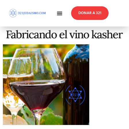
DONAR A 321
En Profundidad
Reflexiones Semanales
Fabricando el vino kasher