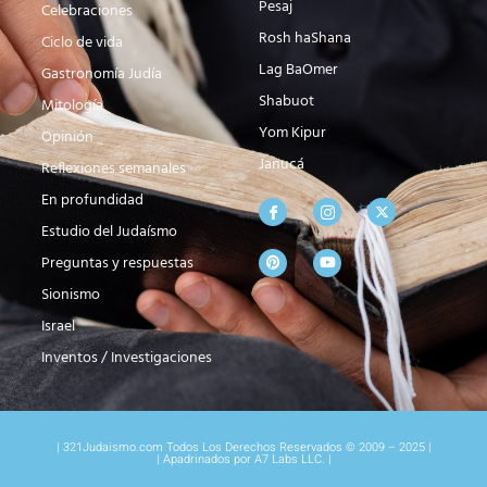
Pesaj
Celebraciones
Rosh haShana
Ciclo de vida
Lag BaOmer
Gastronomía Judía
Shabuot
Mitología
Yom Kipur
Opinión
Janucá
Reflexiones semanales
En profundidad
Estudio del Judaísmo
Preguntas y respuestas
Sionismo
Israel
Inventos / Investigaciones
| 321Judaismo.com Todos Los Derechos Reservados © 2009 – 2025 |
| Apadrinados por A7 Labs LLC. |