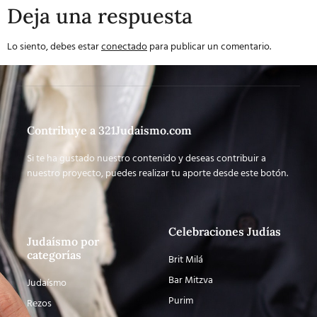
Deja una respuesta
Lo siento, debes estar
conectado
para publicar un comentario.
Contribuye a 321Judaismo.com
Si te ha gustado nuestro contenido y deseas contribuir a
nuestro proyecto, puedes realizar tu aporte desde este botón.
Celebraciones Judías
Judaísmo por
categorías
Brit Milá
Bar Mitzva
Judaísmo
Purim
Rezos