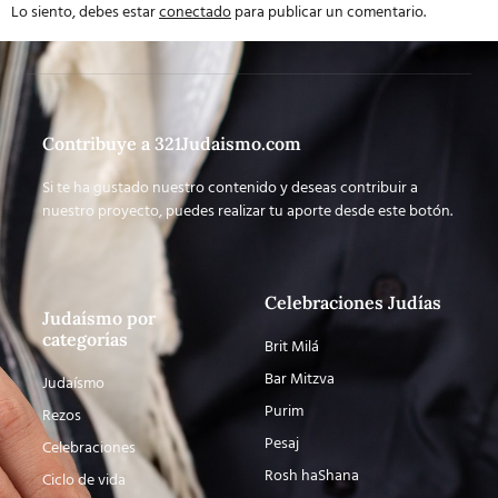
Lo siento, debes estar
conectado
para publicar un comentario.
Contribuye a 321Judaismo.com
Si te ha gustado nuestro contenido y deseas contribuir a
nuestro proyecto, puedes realizar tu aporte desde este botón.
Celebraciones Judías
Judaísmo por
categorías
Brit Milá
Bar Mitzva
Judaísmo
Purim
Rezos
Pesaj
Celebraciones
Rosh haShana
Ciclo de vida