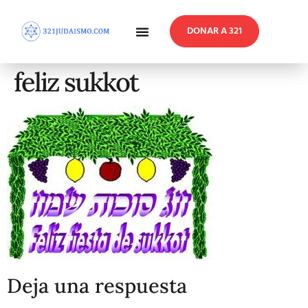
DONAR A 321
En Profundidad
Reflexiones Semanales
feliz sukkot
Deja una respuesta