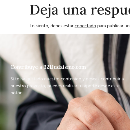
Deja una respu
Lo siento, debes estar
conectado
para publicar un
Contribuye a 321Judaismo.com
Si te ha gustado nuestro contenido y deseas contribuir a
nuestro proyecto, puedes realizar tu aporte desde este
botón.