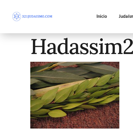
Inicio
Judaís
Hadassim