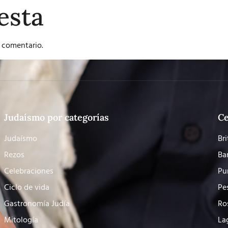
esta
 comentario.
Judaísmo por categorías
Ce
Judaísmo
Bri
Rezos
Ba
Celebraciones
Pu
Ciclo de vida
Pe
Gastronomía Judía
Ro
Mitología
La