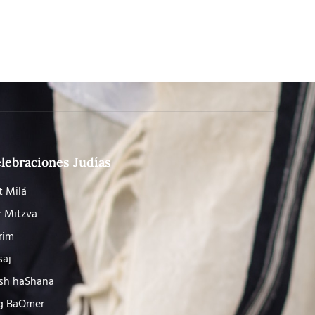
lebraciones Judías
t Milá
r Mitzva
rim
saj
sh haShana
g BaOmer