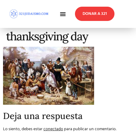
DONAR A 321
En Profundidad
Reflexiones Semanales
thanksgiving day
Deja una respuesta
Lo siento, debes estar
conectado
para publicar un comentario.