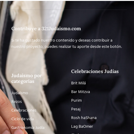
Contribuye a 321Judaismo.com
Si te ha gustado nuestro contenido y deseas contribuir a
nuestro proyecto, puedes realizar tu aporte desde este botón.
Celebraciones Judías
Judaísmo por
categorías
Brit Milá
Bar Mitzva
Judaísmo
Purim
Rezos
Pesaj
Celebraciones
Rosh haShana
Ciclo de vida
Lag BaOmer
Gastronomía Judía