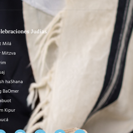
lebraciones Judías
t Milá
r Mitzva
rim
saj
sh haShana
g BaOmer
abuot
m Kipur
nucá