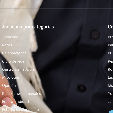
Judaísmo por categorías
Ce
Judaísmo
Bri
Rezos
Ba
Celebraciones
Pu
Ciclo de vida
Pe
Gastronomía Judía
Ro
Mitología
La
Opinión
Sh
Reflexiones semanales
Yo
En profundidad
Ja
Estudio del Judaísmo