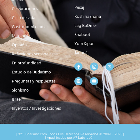
Pesaj
Celebraciones
Rosh haShana
Ciclo de vida
Lag BaOmer
Gastronomía Judía
Shabuot
Mitología
Yom Kipur
Opinión
Janucá
Reflexiones semanales
En profundidad
Estudio del Judaísmo
Preguntas y respuestas
Sionismo
Israel
Inventos / Investigaciones
| 321Judaismo.com Todos Los Derechos Reservados © 2009 – 2025 |
| Apadrinados por A7 Labs LLC. |