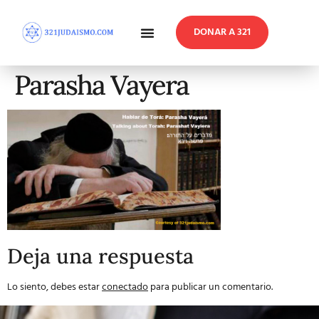
DONAR A 321
En Profundidad
Reflexiones Semanales
Parasha Vayera
Deja una respuesta
Lo siento, debes estar
conectado
para publicar un comentario.