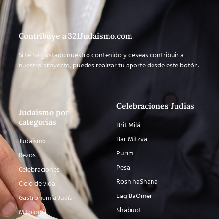
Contribuye a 321Judaismo.com
Si te ha gustado nuestro contenido y deseas contribuir a
nuestro proyecto, puedes realizar tu aporte desde este botón.
Celebraciones Judías
Judaísmo por
categorías
Brit Milá
Bar Mitzva
Judaísmo
Purim
Rezos
Pesaj
Celebraciones
Rosh haShana
Ciclo de vida
Lag BaOmer
Gastronomía Judía
Shabuot
Mitología