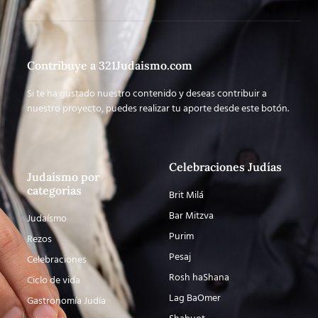
Contribuye a 321Judaismo.com
Si te ha gustado nuestro contenido y deseas contribuir a
nuestro proyecto, puedes realizar tu aporte desde este botón.
Celebraciones Judías
Judaísmo por
categorías
Brit Milá
Bar Mitzva
Judaísmo
Purim
Rezos
Pesaj
Celebraciones
Rosh haShana
Ciclo de vida
Lag BaOmer
Gastronomía Judía