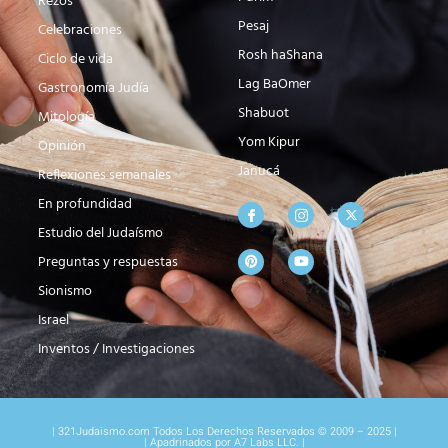
Rezos
Pesaj
Celebraciones
Rosh haShana
Ciclo de vida
Lag BaOmer
Gastronomía Judía
Shabuot
Mitología
Yom Kipur
Opinión
Janucá
Reflexiones semanales
En profundidad
Estudio del Judaísmo
Preguntas y respuestas
Sionismo
Israel
Inventos / Investigaciones
| 321Judaismo.com Todos Los Derechos Reservados © 2009 – 2025 |
| Apadrinados por A7 Labs LLC. |