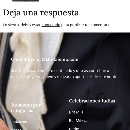
Deja una respuesta
Lo siento, debes estar
conectado
para publicar un comentario.
Contribuye a 321Judaismo.com
Si te ha gustado nuestro contenido y deseas contribuir a
nuestro proyecto, puedes realizar tu aporte desde este botón.
Celebraciones Judías
Judaísmo por
categorías
Brit Milá
Bar Mitzva
Judaísmo
Purim