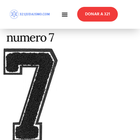
DONAR A 321
En Profundidad
Reflexiones Semanales
numero 7