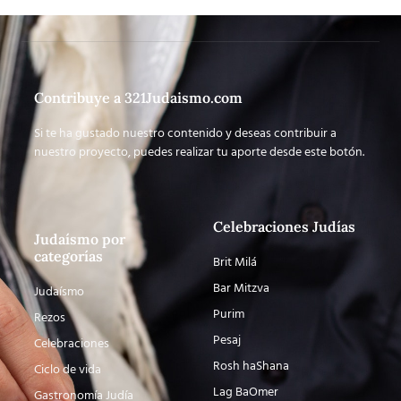
Contribuye a 321Judaismo.com
Si te ha gustado nuestro contenido y deseas contribuir a
nuestro proyecto, puedes realizar tu aporte desde este botón.
Celebraciones Judías
Judaísmo por
categorías
Brit Milá
Bar Mitzva
Judaísmo
Purim
Rezos
Pesaj
Celebraciones
Rosh haShana
Ciclo de vida
Lag BaOmer
Gastronomía Judía