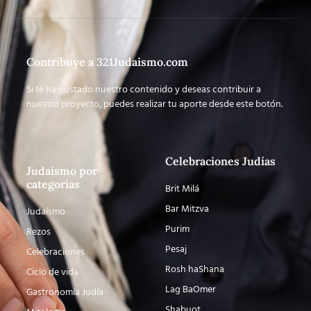
Contribuye a 321Judaismo.com
Si te ha gustado nuestro contenido y deseas contribuir a
nuestro proyecto, puedes realizar tu aporte desde este botón.
Celebraciones Judías
Judaísmo por
categorías
Brit Milá
Bar Mitzva
Judaísmo
Purim
Rezos
Pesaj
Celebraciones
Rosh haShana
Ciclo de vida
Lag BaOmer
Gastronomía Judía
Shabuot