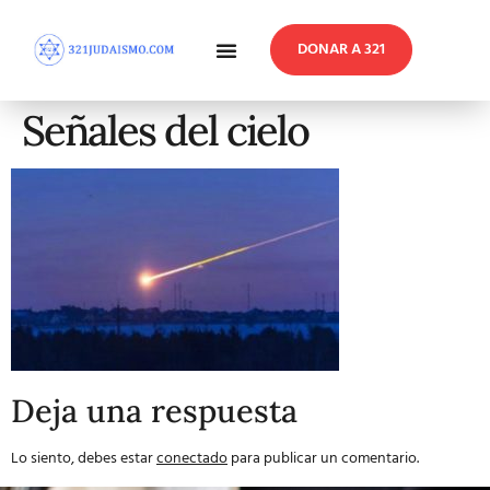
DONAR A 321
En Profundidad
Reflexiones Semanales
Señales del cielo
Deja una respuesta
Lo siento, debes estar
conectado
para publicar un comentario.