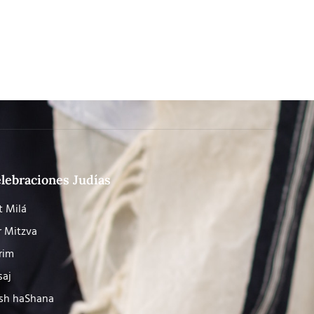
lebraciones Judías
t Milá
r Mitzva
rim
saj
sh haShana