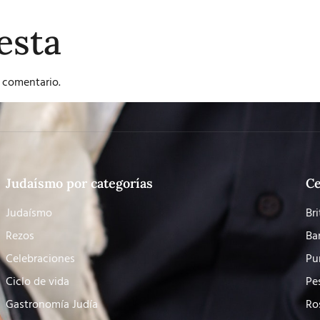
esta
 comentario.
Judaísmo por categorías
Ce
Judaísmo
Bri
Rezos
Ba
Celebraciones
Pu
Ciclo de vida
Pe
Gastronomía Judía
Ro