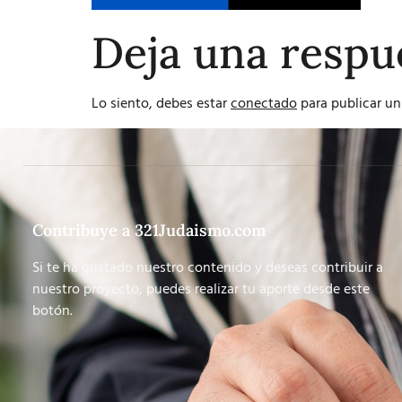
Deja una respu
Lo siento, debes estar
conectado
para publicar un
Contribuye a 321Judaismo.com
Si te ha gustado nuestro contenido y deseas contribuir a
nuestro proyecto, puedes realizar tu aporte desde este
botón.