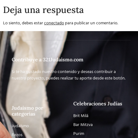
Deja una respuesta
Lo siento, debes estar
conectado
para publicar un comentario.
Contribuye a 321Judaismo.com
Si te ha gustado nuestro contenido y deseas contribuir a
nuestro proyecto, puedes realizar tu aporte desde este botón.
Celebraciones Judías
Judaísmo por
categorías
Brit Milá
Bar Mitzva
Judaísmo
Purim
Rezos