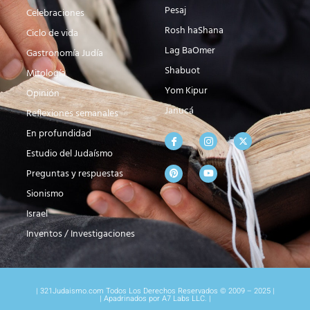
Pesaj
Celebraciones
Rosh haShana
Ciclo de vida
Lag BaOmer
Gastronomía Judía
Shabuot
Mitología
Yom Kipur
Opinión
Janucá
Reflexiones semanales
En profundidad
Estudio del Judaísmo
Preguntas y respuestas
Sionismo
Israel
Inventos / Investigaciones
| 321Judaismo.com Todos Los Derechos Reservados © 2009 – 2025 |
| Apadrinados por A7 Labs LLC. |