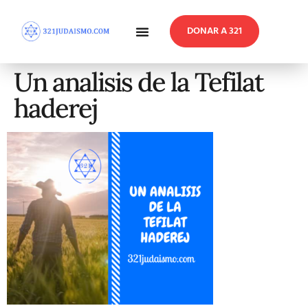
DONAR A 321
En Profundidad
Reflexiones Semanales
Un analisis de la Tefilat
haderej