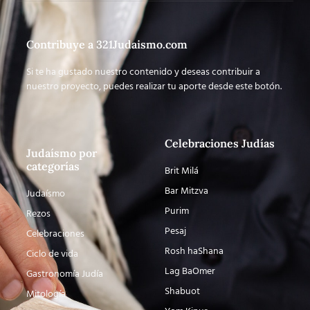
Contribuye a 321Judaismo.com
Si te ha gustado nuestro contenido y deseas contribuir a
nuestro proyecto, puedes realizar tu aporte desde este botón.
Celebraciones Judías
Judaísmo por
categorías
Brit Milá
Bar Mitzva
Judaísmo
Purim
Rezos
Pesaj
Celebraciones
Rosh haShana
Ciclo de vida
Lag BaOmer
Gastronomía Judía
Shabuot
Mitología