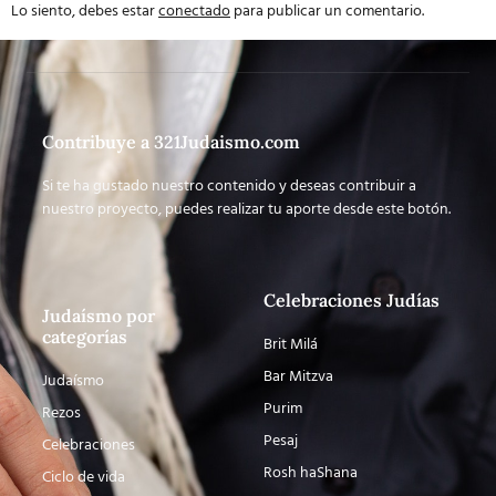
Lo siento, debes estar
conectado
para publicar un comentario.
Contribuye a 321Judaismo.com
Si te ha gustado nuestro contenido y deseas contribuir a
nuestro proyecto, puedes realizar tu aporte desde este botón.
Celebraciones Judías
Judaísmo por
categorías
Brit Milá
Bar Mitzva
Judaísmo
Purim
Rezos
Pesaj
Celebraciones
Rosh haShana
Ciclo de vida