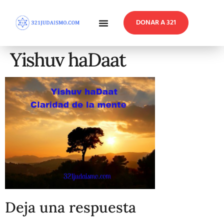
DONAR A 321
En Profundidad
Reflexiones Semanales
Yishuv haDaat
Deja una respuesta