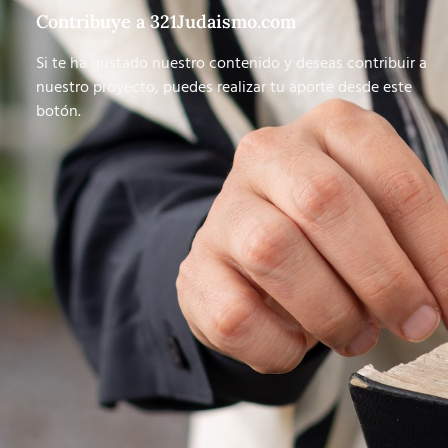
Contribuye a 321Judaismo.com
Si te ha gustado nuestro contenido y deseas contribuir a
nuestro proyecto, puedes realizar tu aporte desde este
botón.