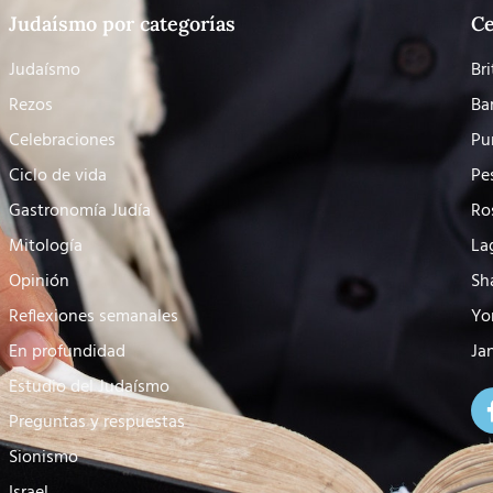
Judaísmo por categorías
Ce
Judaísmo
Bri
Rezos
Ba
Celebraciones
Pu
Ciclo de vida
Pe
Gastronomía Judía
Ro
Mitología
La
Opinión
Sh
Reflexiones semanales
Yo
En profundidad
Ja
Estudio del Judaísmo
Preguntas y respuestas
Sionismo
Israel