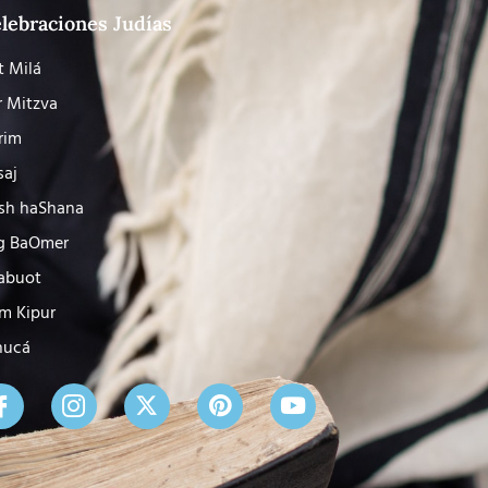
lebraciones Judías
t Milá
r Mitzva
rim
saj
sh haShana
g BaOmer
abuot
m Kipur
nucá