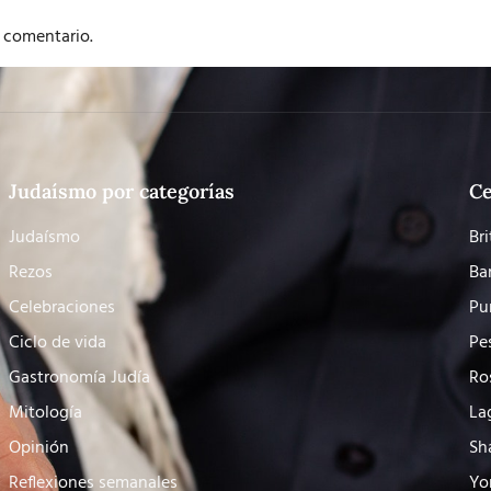
 comentario.
Judaísmo por categorías
Ce
Judaísmo
Bri
Rezos
Ba
Celebraciones
Pu
Ciclo de vida
Pe
Gastronomía Judía
Ro
Mitología
La
Opinión
Sh
Reflexiones semanales
Yo