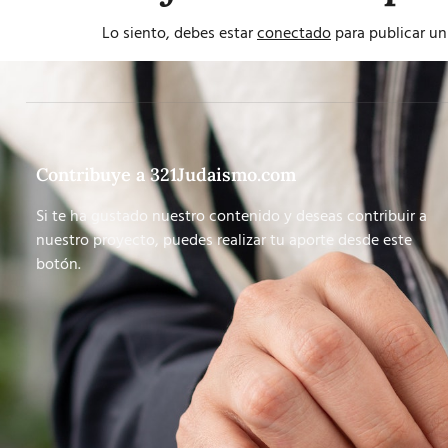
Lo siento, debes estar
conectado
para publicar un
Contribuye a 321Judaismo.com
Si te ha gustado nuestro contenido y deseas contribuir a
nuestro proyecto, puedes realizar tu aporte desde este
botón.