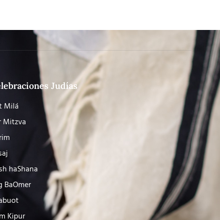
lebraciones Judías
t Milá
r Mitzva
rim
saj
sh haShana
g BaOmer
abuot
m Kipur