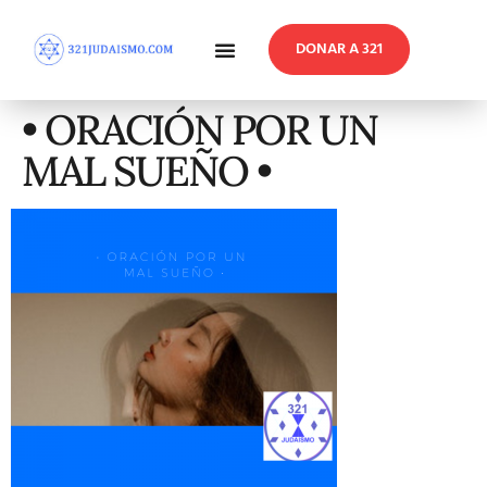
DONAR A 321
En Profundidad
Reflexiones Semanales
• ORACIÓN POR UN
MAL SUEÑO •