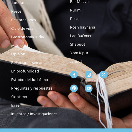
Bar Mitzva
Judaísmo
Purim
Rezos
Pesaj
Celebraciones
Rosh haShana
Ciclo de vida
Lag BaOmer
Gastronomía Judía
Shabuot
Mitología
Yom Kipur
Opinión
Janucá
Reflexiones semanales
En profundidad
Estudio del Judaísmo
Preguntas y respuestas
Sionismo
Israel
Inventos / Investigaciones