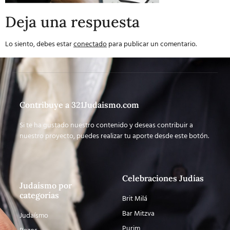
Deja una respuesta
Lo siento, debes estar
conectado
para publicar un comentario.
Contribuye a 321Judaismo.com
Si te ha gustado nuestro contenido y deseas contribuir a
nuestro proyecto, puedes realizar tu aporte desde este botón.
Celebraciones Judías
Judaísmo por
categorías
Brit Milá
Bar Mitzva
Judaísmo
Purim