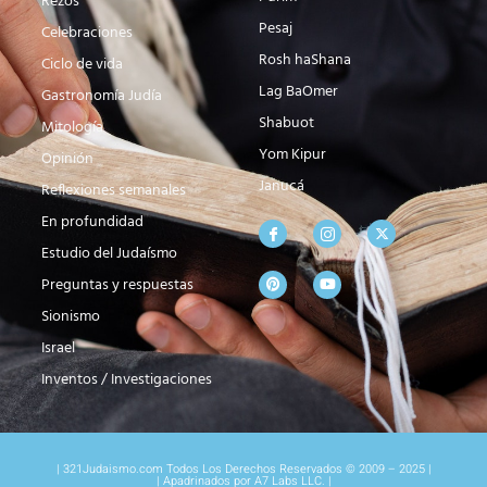
Rezos
Pesaj
Celebraciones
Rosh haShana
Ciclo de vida
Lag BaOmer
Gastronomía Judía
Shabuot
Mitología
Yom Kipur
Opinión
Janucá
Reflexiones semanales
En profundidad
Estudio del Judaísmo
Preguntas y respuestas
Sionismo
Israel
Inventos / Investigaciones
| 321Judaismo.com Todos Los Derechos Reservados © 2009 – 2025 |
| Apadrinados por A7 Labs LLC. |