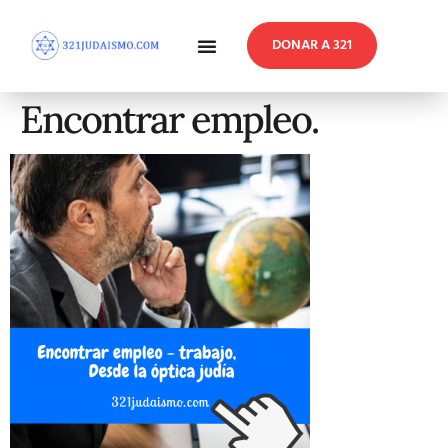
DONAR A 321
En Profundidad
Reflexiones Semanales
Encontrar empleo.