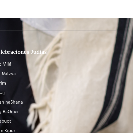
lebraciones Judías
t Milá
r Mitzva
rim
saj
sh haShana
g BaOmer
abuot
m Kipur