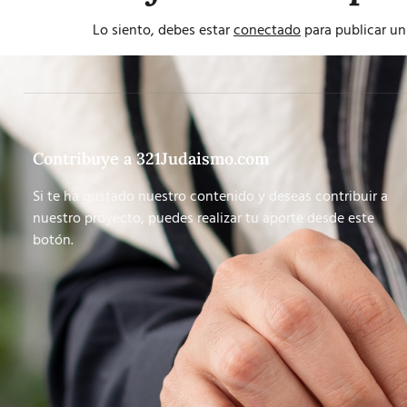
Lo siento, debes estar
conectado
para publicar un
Contribuye a 321Judaismo.com
Si te ha gustado nuestro contenido y deseas contribuir a
nuestro proyecto, puedes realizar tu aporte desde este
botón.