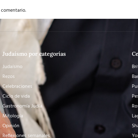
 comentario.
Judaísmo por categorías
Ce
Judaísmo
Bri
Rezos
Ba
Celebraciones
Pu
Ciclo de vida
Pe
Gastronomía Judía
Ro
Mitología
La
Opinión
Sh
Reflexiones semanales
Yo