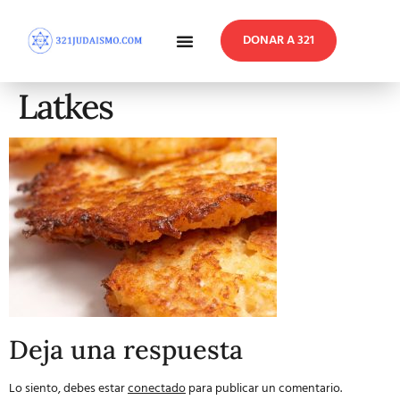
DONAR A 321
En Profundidad
Reflexiones Semanales
Latkes
Deja una respuesta
Lo siento, debes estar
conectado
para publicar un comentario.