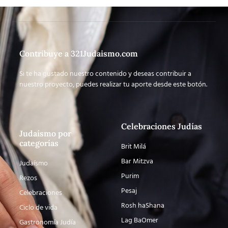
Contribuye a 321Judaismo.com
Si te ha gustado nuestro contenido y deseas contribuir a
nuestro proyecto, puedes realizar tu aporte desde este botón.
Celebraciones Judías
Judaísmo por
categorías
Brit Milá
Bar Mitzva
Judaísmo
Purim
Rezos
Pesaj
Celebraciones
Rosh haShana
Ciclo de vida
Lag BaOmer
Gastronomía Judía