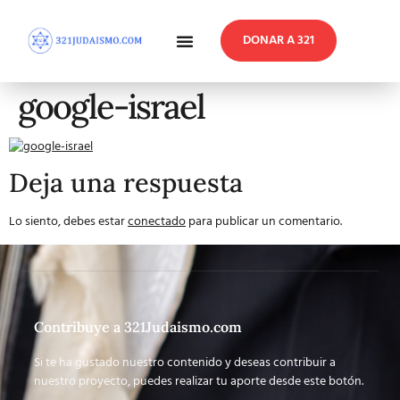
DONAR A 321
En Profundidad
Reflexiones Semanales
google-israel
Deja una respuesta
Lo siento, debes estar
conectado
para publicar un comentario.
Contribuye a 321Judaismo.com
Si te ha gustado nuestro contenido y deseas contribuir a
nuestro proyecto, puedes realizar tu aporte desde este botón.