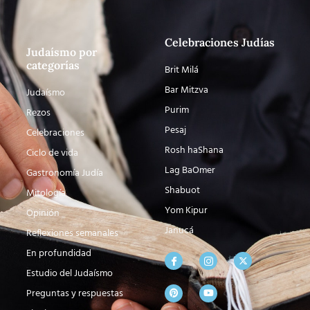
Celebraciones Judías
Judaísmo por
categorías
Brit Milá
Bar Mitzva
Judaísmo
Purim
Rezos
Pesaj
Celebraciones
Rosh haShana
Ciclo de vida
Lag BaOmer
Gastronomía Judía
Shabuot
Mitología
Yom Kipur
Opinión
Janucá
Reflexiones semanales
En profundidad
Estudio del Judaísmo
Preguntas y respuestas