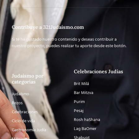
Contribuye a 321Judaismo.com
Si te ha gustado nuestro contenido y deseas contribuir a
nuestro proyecto, puedes realizar tu aporte desde este botón.
Celebraciones Judías
Judaísmo por
categorías
Brit Milá
Bar Mitzva
Judaísmo
Purim
Rezos
Pesaj
Celebraciones
Rosh haShana
Ciclo de vida
Lag BaOmer
Gastronomía Judía
Shabuot