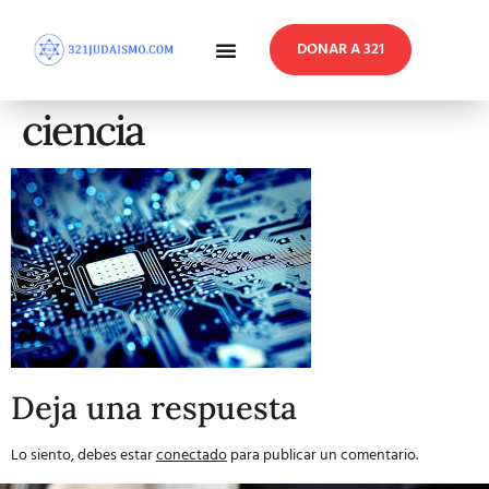
DONAR A 321
En Profundidad
Reflexiones Semanales
ciencia
Deja una respuesta
Lo siento, debes estar
conectado
para publicar un comentario.