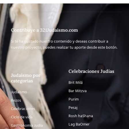
Contribuye a 321Judaismo.com
Si te ha gustado nuestro contenido y deseas contribuir a
nuestro proyecto, puedes realizar tu aporte desde este botón.
Celebraciones Judías
Judaísmo por
categorías
Brit Milá
Bar Mitzva
Judaísmo
Purim
Rezos
Pesaj
Celebraciones
Rosh haShana
Ciclo de vida
Lag BaOmer
Gastronomía Judía