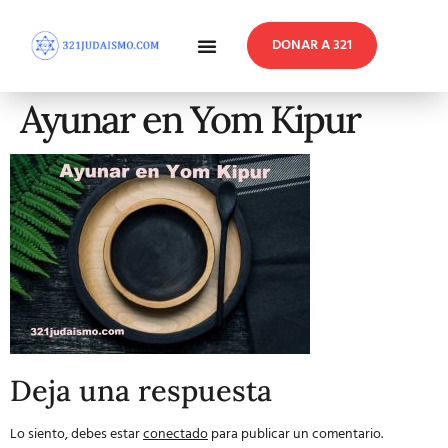
DONAR A 321
En Profundidad
Reflexiones Semanales
Ayunar en Yom Kipur
Deja una respuesta
Lo siento, debes estar
conectado
para publicar un comentario.