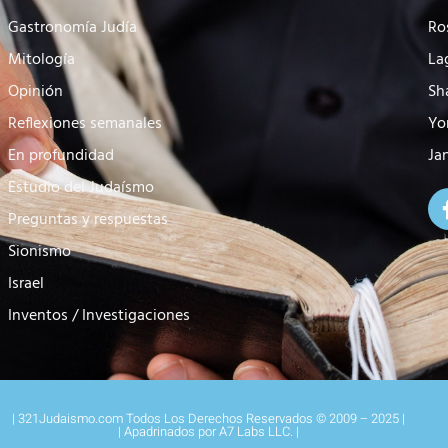
Gastronomía Judía
Ro
Mitología
La
Opinión
Sh
Reflexiones semanales
Yo
En profundidad
Ja
Estudio del Judaísmo
Preguntas y respuestas
Sionismo
Israel
Inventos / Investigaciones
| 321Judaismo.com Todos Los Derechos Reservados © 2009 – 2025 |
| Apadrinados por A7 Labs LLC. |