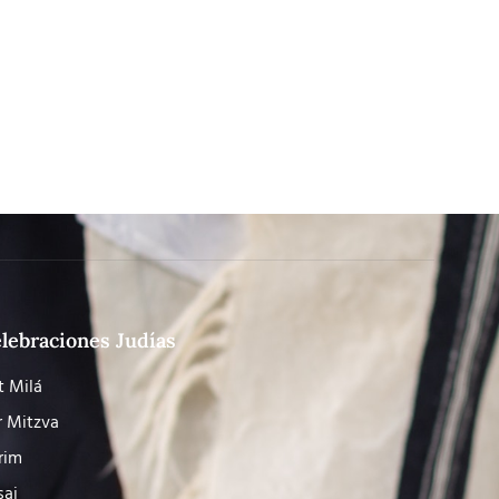
lebraciones Judías
t Milá
r Mitzva
rim
saj