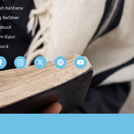
sh haShana
g BaOmer
abuot
m Kipur
nucá