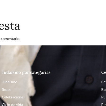
esta
 comentario.
Judaísmo por categorías
Ce
Judaísmo
Bri
Rezos
Ba
Celebraciones
Pu
Ciclo de vida
Pe