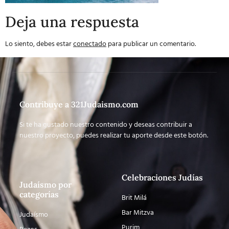
Deja una respuesta
Lo siento, debes estar
conectado
para publicar un comentario.
Contribuye a 321Judaismo.com
Si te ha gustado nuestro contenido y deseas contribuir a
nuestro proyecto, puedes realizar tu aporte desde este botón.
Celebraciones Judías
Judaísmo por
categorías
Brit Milá
Bar Mitzva
Judaísmo
Purim