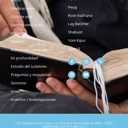
Rezos
Pesaj
Celebraciones
Rosh haShana
Ciclo de vida
Lag BaOmer
Gastronomía Judía
Shabuot
Mitología
Yom Kipur
Opinión
Janucá
Reflexiones semanales
En profundidad
Estudio del Judaísmo
Preguntas y respuestas
Sionismo
Israel
Inventos / Investigaciones
| 321Judaismo.com Todos Los Derechos Reservados © 2009 – 2025 |
| Apadrinados por A7 Labs LLC. |