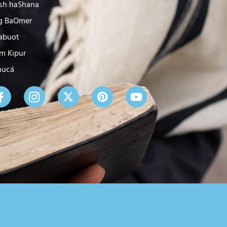
sh haShana
g BaOmer
abuot
m Kipur
nucá