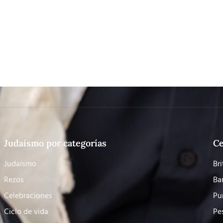
Judaísmo por categorías
Ce
Judaísmo
Bri
Rezos
Ba
Celebraciones
Pu
Ciclo de vida
Pe