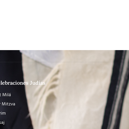
lebraciones Judías
t Milá
r Mitzva
rim
saj