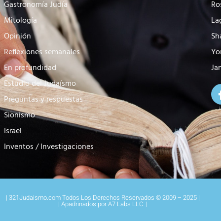
Gastronomía Judía
Ro
Mitología
La
Opinión
Sh
Reflexiones semanales
Yo
En profundidad
Ja
Estudio del Judaísmo
Preguntas y respuestas
Sionismo
Israel
Inventos / Investigaciones
| 321Judaismo.com Todos Los Derechos Reservados © 2009 – 2025 |
| Apadrinados por A7 Labs LLC. |