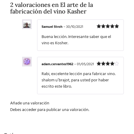
2 valoraciones en
El arte de la
fabricación del vino Kasher
Samuel Stroh
–
30/10/2021
Valorado
Buena lección. Interesante saber que el
con
5
de 5
vino es Kosher.
adam.cervantes1962
–
01/05/2021
Valorado
Rabi, excelente lección para fabricar vino.
con
4
de
5
shalom u’brajot, para usted por haber
escrito este libro.
Añade una valoración
Debes
acceder
para publicar una valoración.