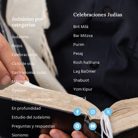
Celebraciones Judías
Judaísmo por
categorías
Brit Milá
Bar Mitzva
Judaísmo
Purim
Rezos
Pesaj
Celebraciones
Rosh haShana
Ciclo de vida
Lag BaOmer
Gastronomía Judía
Shabuot
Mitología
Yom Kipur
Opinión
Janucá
Reflexiones semanales
En profundidad
Estudio del Judaísmo
Preguntas y respuestas
Sionismo