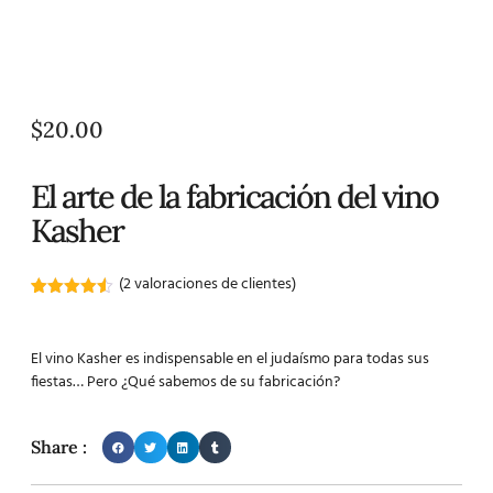
$
20.00
El arte de la fabricación del vino
Kasher
(
2
valoraciones de clientes)
Valorado
2
con
4.50
de 5 en
El vino Kasher es indispensable en el judaísmo para todas sus
base a
valoraciones
fiestas… Pero ¿Qué sabemos de su fabricación?
de
clientes
Share :