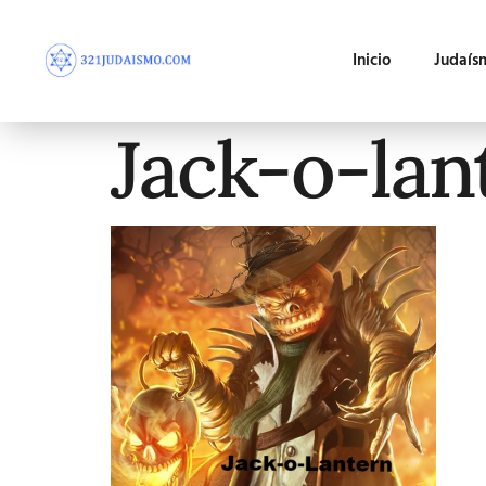
Inicio
Judaís
Jack-o-lant