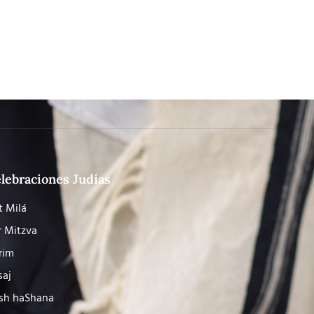
lebraciones Judías
t Milá
r Mitzva
rim
saj
sh haShana