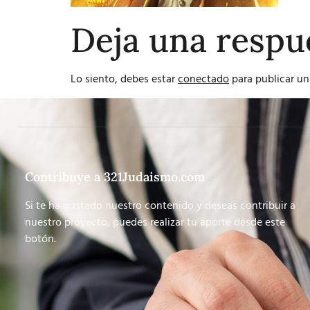
Deja una respu
Lo siento, debes estar
conectado
para publicar un
Contribuye a 321Judaismo.com
Si te ha gustado nuestro contenido y deseas contribuir a
nuestro proyecto, puedes realizar tu aporte desde este
botón.