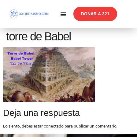
DONAR A 321
En Profundidad
Reflexiones Semanales
torre de Babel
Deja una respuesta
Lo siento, debes estar
conectado
para publicar un comentario.