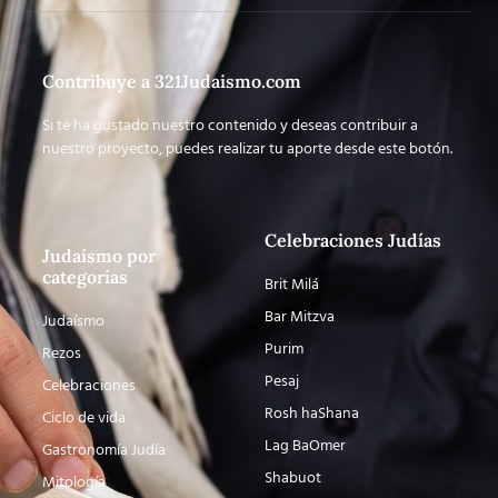
Contribuye a 321Judaismo.com
Si te ha gustado nuestro contenido y deseas contribuir a
nuestro proyecto, puedes realizar tu aporte desde este botón.
Celebraciones Judías
Judaísmo por
categorías
Brit Milá
Bar Mitzva
Judaísmo
Purim
Rezos
Pesaj
Celebraciones
Rosh haShana
Ciclo de vida
Lag BaOmer
Gastronomía Judía
Shabuot
Mitología