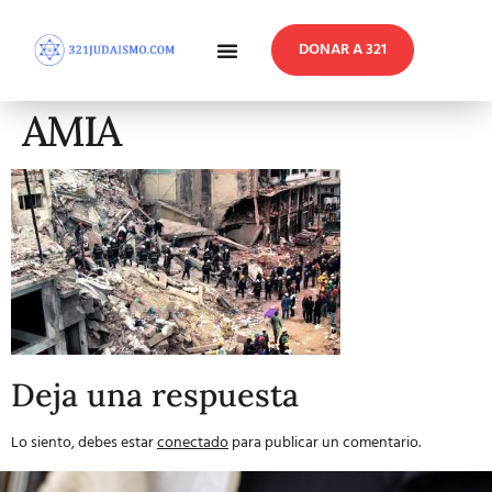
DONAR A 321
En Profundidad
Reflexiones Semanales
AMIA
Deja una respuesta
Lo siento, debes estar
conectado
para publicar un comentario.