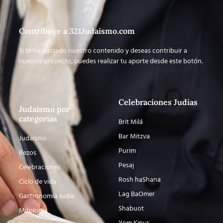
Contribuye a 321Judaismo.com
Si te ha gustado nuestro contenido y deseas contribuir a
nuestro proyecto, puedes realizar tu aporte desde este botón.
Celebraciones Judías
Judaísmo por
categorías
Brit Milá
Bar Mitzva
Judaísmo
Purim
Rezos
Pesaj
Celebraciones
Rosh haShana
Ciclo de vida
Lag BaOmer
Gastronomía Judía
Shabuot
Mitología