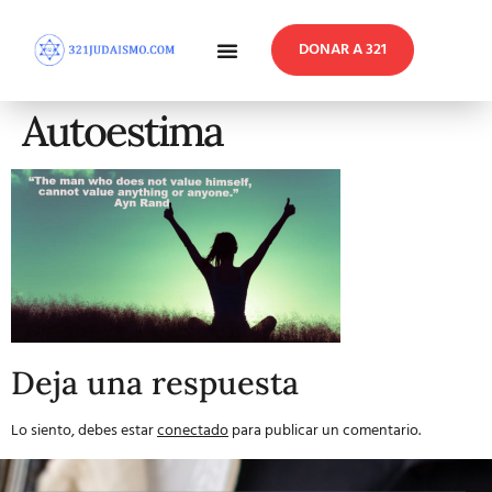
DONAR A 321
En Profundidad
Reflexiones Semanales
Autoestima
Deja una respuesta
Lo siento, debes estar
conectado
para publicar un comentario.