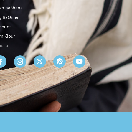
sh haShana
g BaOmer
abuot
m Kipur
nucá