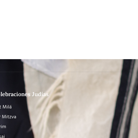
lebraciones Judías
t Milá
r Mitzva
rim
saj