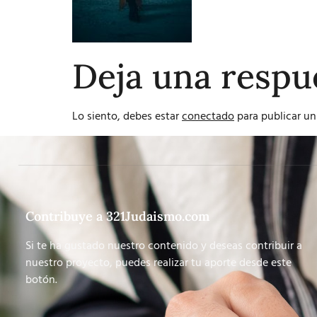
Deja una respu
Lo siento, debes estar
conectado
para publicar un
Contribuye a 321Judaismo.com
Si te ha gustado nuestro contenido y deseas contribuir a
nuestro proyecto, puedes realizar tu aporte desde este
botón.