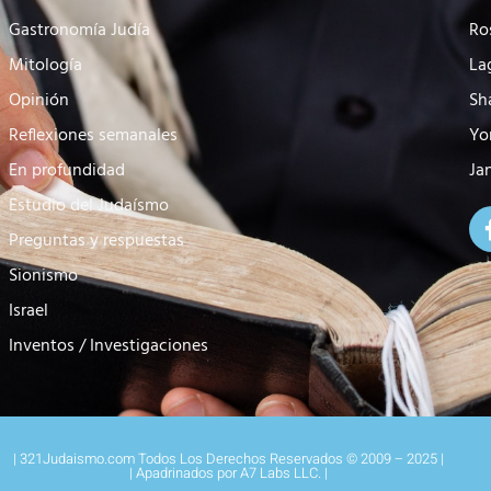
Gastronomía Judía
Ro
Mitología
La
Opinión
Sh
Reflexiones semanales
Yo
En profundidad
Ja
Estudio del Judaísmo
Preguntas y respuestas
Sionismo
Israel
Inventos / Investigaciones
| 321Judaismo.com Todos Los Derechos Reservados © 2009 – 2025 |
| Apadrinados por A7 Labs LLC. |