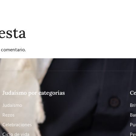
esta
 comentario.
Judaísmo por categorías
Ce
Judaísmo
Bri
Rezos
Ba
Celebraciones
Pu
Ciclo de vida
Pe