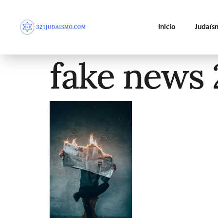
Inicio
Judaís
fake news 