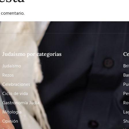
 comentario.
Judaísmo por categorías
Ce
Judaísmo
Bri
Rezos
Ba
Celebraciones
Pu
Ciclo de vida
Pe
Gastronomía Judía
Ro
Mitología
La
Opinión
Sh