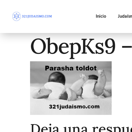
Inicio
Judaís
ObepKs9 –
Deja una respu