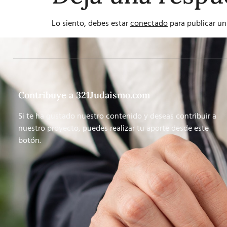
Lo siento, debes estar
conectado
para publicar un
Contribuye a 321Judaismo.com
Si te ha gustado nuestro contenido y deseas contribuir a
nuestro proyecto, puedes realizar tu aporte desde este
botón.