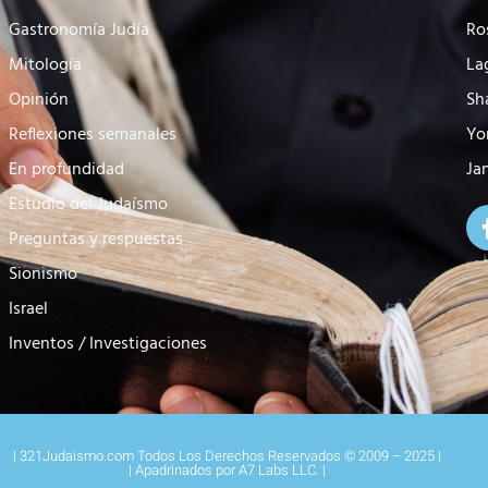
Gastronomía Judía
Ro
Mitología
La
Opinión
Sh
Reflexiones semanales
Yo
En profundidad
Ja
Estudio del Judaísmo
Preguntas y respuestas
Sionismo
Israel
Inventos / Investigaciones
| 321Judaismo.com Todos Los Derechos Reservados © 2009 – 2025 |
| Apadrinados por A7 Labs LLC. |