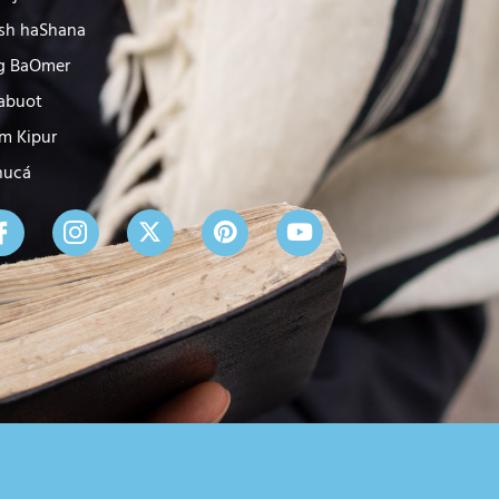
sh haShana
g BaOmer
abuot
m Kipur
nucá