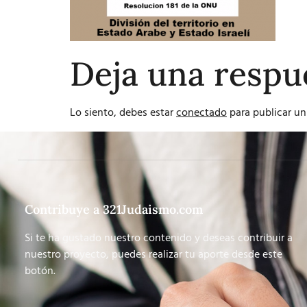
Deja una respu
Lo siento, debes estar
conectado
para publicar un
Contribuye a 321Judaismo.com
Si te ha gustado nuestro contenido y deseas contribuir a
nuestro proyecto, puedes realizar tu aporte desde este
botón.