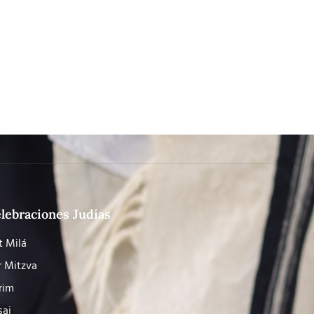
lebraciones Judías
t Milá
r Mitzva
rim
saj