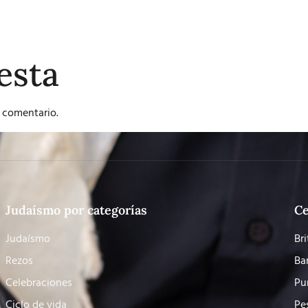
esta
 comentario.
Judaísmo por categorías
Ce
Judaísmo
Bri
Rezos
Ba
Celebraciones
Pu
Ciclo de vida
Pe