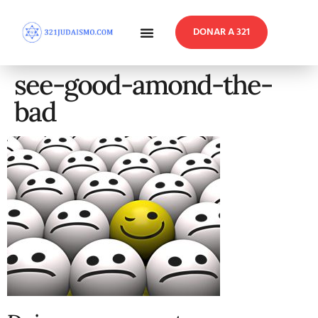
DONAR A 321
En Profundidad
Reflexiones Semanales
see-good-amond-the-
bad