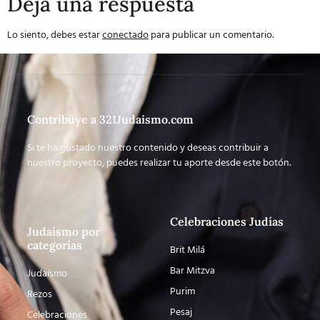
Deja una respuesta
Lo siento, debes estar
conectado
para publicar un comentario.
Contribuye a 321Judaismo.com
Si te ha gustado nuestro contenido y deseas contribuir a
nuestro proyecto, puedes realizar tu aporte desde este botón.
Celebraciones Judías
Judaísmo por
categorías
Brit Milá
Bar Mitzva
Judaísmo
Purim
Rezos
Pesaj
Celebraciones