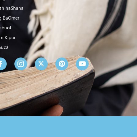
sh haShana
g BaOmer
abuot
m Kipur
nucá