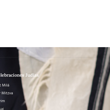
lebraciones Judías
t Milá
r Mitzva
rim
saj