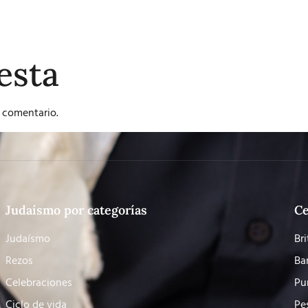
esta
 comentario.
Judaísmo por categorías
Ce
Judaísmo
Bri
Rezos
Ba
Celebraciones
Pu
Ciclo de vida
Pe