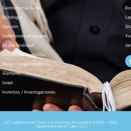
Gastronomía Judía
Ro
Mitología
La
Opinión
Sh
Reflexiones semanales
Yo
En profundidad
Ja
Estudio del Judaísmo
Preguntas y respuestas
Sionismo
Israel
Inventos / Investigaciones
| 321Judaismo.com Todos Los Derechos Reservados © 2009 – 2025 |
| Apadrinados por A7 Labs LLC. |