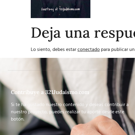
Deja una respu
Lo siento, debes estar
conectado
para publicar un
Contribuye a 321Judaismo.com
Si te ha gustado nuestro contenido y deseas contribuir a
nuestro proyecto, puedes realizar tu aporte desde este
botón.