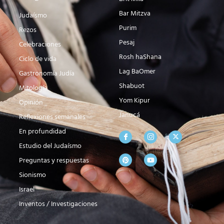
Bar Mitzva
Judaísmo
Purim
Rezos
Pesaj
Celebraciones
Rosh haShana
Ciclo de vida
Lag BaOmer
Gastronomía Judía
Shabuot
Mitología
Yom Kipur
Opinión
Janucá
Reflexiones semanales
En profundidad
Estudio del Judaísmo
Preguntas y respuestas
Sionismo
Israel
Inventos / Investigaciones